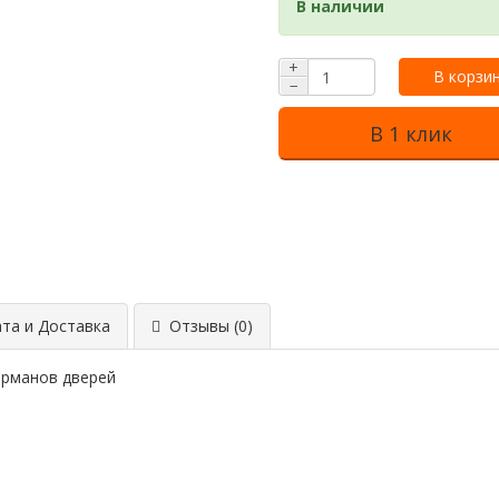
В наличии
+
В корзи
−
В 1 клик
та и Доставка
Отзывы (0)
арманов дверей