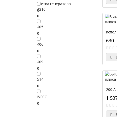
Щетка генератора
4216
0
0
405
исполь
0
630 
406
0
В
409
0
514
0
200 А
IVECO
1 537
0
В