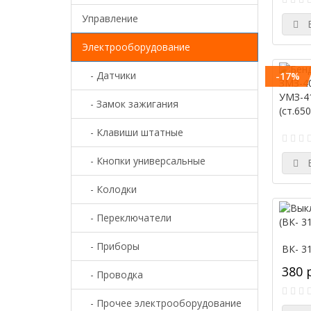
0
Крышка
Управление
В
0
90 А
Электрооборудование
0
Мост
- Датчики
-17%
0
100 А
- Замок зажигания
0
Наконечник
0
- Клавиши штатные
110 А
0
Провода АКБ
- Кнопки универсальные
В
0
115 А
- Колодки
0
Провода высоковольтные
0
- Переключатели
120 А
0
- Приборы
Трамблер
ВК- 31
0
380 
- Проводка
125 А
0
Реле
- Прочее электрооборудование
0