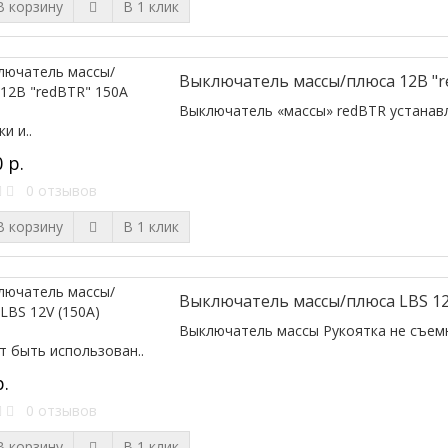
 корзину
В 1 клик
Выключатель массы/плюса 12В "r
Выключатель «массы» redBTR устанавл
и и..
 р.
0 отзывов
 корзину
В 1 клик
Выключатель массы/плюса LBS 12
Выключатель массы Рукоятка не съемн
 быть использован..
р.
0 отзывов
 корзину
В 1 клик