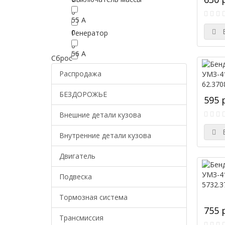
0
55 А
В
0
Генератор
0
56 А
Сброс
0
Зажигание
Распродажа
0
57 А
БЕЗДОРОЖЬЕ
595 
0
Катушка зажигания
0
Внешние детали кузова
65 А
В
0
Кронштейн
Внутренние детали кузова
0
70 А
Двигатель
0
Клемма
Подвеска
0
75 А
Тормозная система
0
Кронштейн АКБ
755 
0
Трансмиссия
80 А