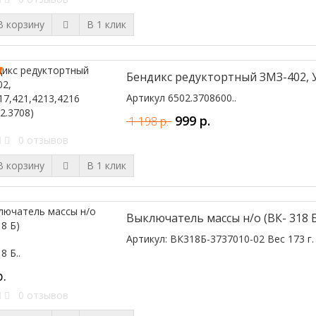
 корзину
В 1 клик
Бендикс редуктортный ЗМЗ-402, УМ
Артикул 6502.3708600..
999 р.
1 198 р.
0 отзывов
 корзину
В 1 клик
Выключатель массы н/о (ВК- 318 Б
Артикул: ВК318Б-3737010-02 Вес 173 г. 
8 Б..
р.
0 отзывов