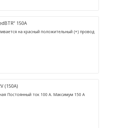
edBTR" 150А
ивается на красный положительный (+) провод
V (150А)
ая Постоянный ток 100 А. Максимум 150 А