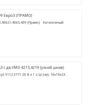
409 Евро3 (ПРАМО)
62,40621,4063,409 (Прамо) Каталожный
З с дв.УМЗ-4213,4219 (узкий шкив)
5112.3771-20 В х Г х Ш (см): 16х19х23..