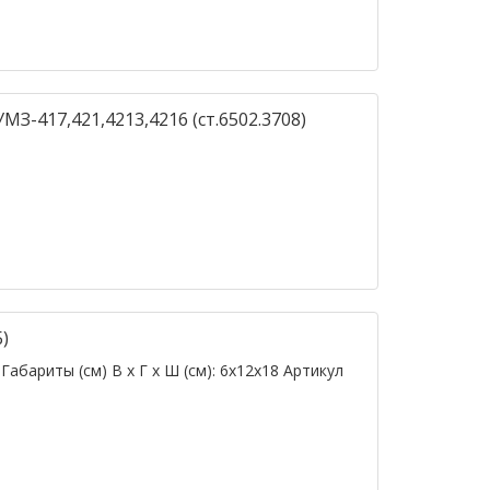
З-417,421,4213,4216 (ст.6502.3708)
)
Габариты (см) В х Г х Ш (см): 6х12х18 Артикул