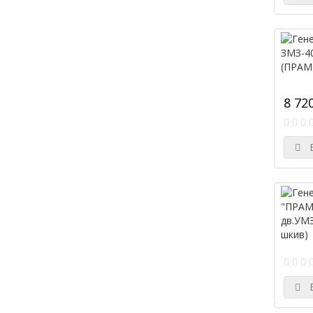
8 720
В
В