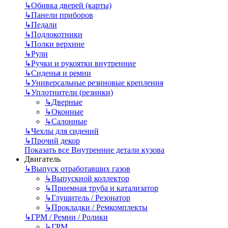
↳
Обивка дверей (карты)
↳
Панели приборов
↳
Педали
↳
Подлокотники
↳
Полки верхние
↳
Рули
↳
Ручки и рукоятки внутренние
↳
Сиденья и ремни
↳
Универсальные резиновые крепления
↳
Уплотнители (резинки)
↳
Дверные
↳
Оконные
↳
Салонные
↳
Чехлы для сидений
↳
Прочий декор
Показать все Внутренние детали кузова
Двигатель
↳
Выпуск отработавших газов
↳
Выпускной коллектор
↳
Приемная труба и катализатор
↳
Глушитель / Резонатор
↳
Прокладки / Ремкомплекты
↳
ГРМ / Ремни / Ролики
↳
ГРМ