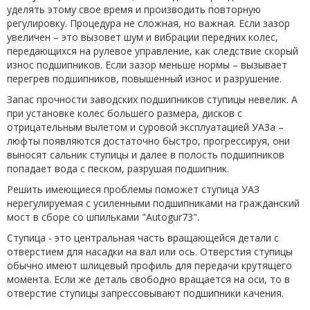
уделять этому свое время и производить повторную
регулировку. Процедура не сложная, но важная. Если зазор
увеличен – это вызовет шум и вибрации передних колес,
передающихся на рулевое управление, как следствие скорый
износ подшипников. Если зазор меньше нормы – вызывает
перегрев подшипников, повышенный износ и разрушение.
Запас прочности заводских подшипников ступицы невелик. А
при установке колес большего размера, дисков с
отрицательным вылетом и суровой эксплуатацией УАЗа –
люфты появляются достаточно быстро, прогрессируя, они
выносят сальник ступицы и далее в полость подшипников
попадает вода с песком, разрушая подшипник.
Решить имеющиеся проблемы поможет ступица УАЗ
нерегулируемая с усиленными подшипниками на гражданский
мост в сборе со шпильками "Autogur73".
Ступица - это центральная часть вращающейся детали с
отверстием для насадки на вал или ось. Отверстия ступицы
обычно имеют шлицевый профиль для передачи крутящего
момента. Если же деталь свободно вращается на оси, то в
отверстие ступицы запрессовывают подшипники качения.