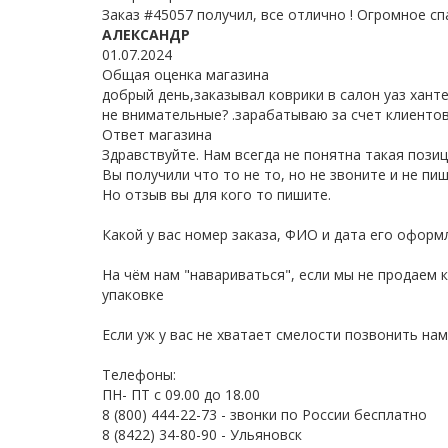
Заказ #45057 получил, все отлично ! Огромное спас
АЛЕКСАНДР
01.07.2024
Общая оценка магазина
добрый день,заказывал коврики в салон уаз хан
не внимательные? .зарабатываю за счет клиентов
Ответ магазина
Здравствуйте. Нам всегда не понятна такая позици
Вы получили что то не то, но не звоните и не пи
Но отзыв вы для кого то пишите.
Какой у вас номер заказа, ФИО и дата его оформ
На чём нам "навариваться", если мы не продаем
упаковке
Если уж у вас не хватает смелости позвонить нам
Телефоны:
ПН- ПТ с 09.00 до 18.00
8 (800) 444-22-73 - звонки по России бесплатно
8 (8422) 34-80-90 - Ульяновск