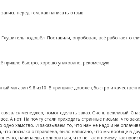
 запись
перед тем, как написать отзыв
о. Глушитель подошёл. Поставили, опробовал, всё работает отли
всё пришло быстро, хорошо упаковано, рекомендую
ный магазин 9,8 из10 .В принципе доволен,быстро и качественн
и связался менеджер, помог сделать заказ. Очень вежливый. Сп
 все. А нет! На почту стали приходить странные письма, что зака
о одно хамство. И заказываем то, что нам не надо и не оплачив
ли, что посылка отправлена, было написано, что мы вообще в др
конечно, начинаешь волноваться, что не так и почему так проис