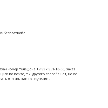
ла бесплатной?
азан номер телефона +7(897)851-10-06, заказ
ли по почте, т.к. другого способа нет, но по
сать отзывы как то научились.