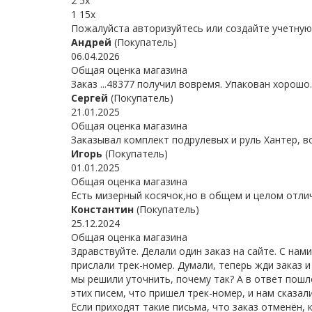
2
5x
1
15x
Пожалуйста
авторизуйтесь
или
создайте учетную
Андрей
(Покупатель)
06.04.2026
Общая оценка магазина
Заказ ...48377 получил вовремя. Упакован хорош
Сергей
(Покупатель)
21.01.2025
Общая оценка магазина
Заказывал комплект подрулевых и руль Хантер, 
Игорь
(Покупатель)
01.01.2025
Общая оценка магазина
Есть мизерный косячок,но в общем и целом отлич
Константин
(Покупатель)
25.12.2024
Общая оценка магазина
Здравствуйте. Делали один заказ на сайте. С нам
прислали трек-номер. Думали, теперь жди заказ и
мы решили уточнить, почему так? А в ответ пошл
этих писем, что пришел трек-номер, и нам сказа
Если приходят такие письма, что заказ отменён, 