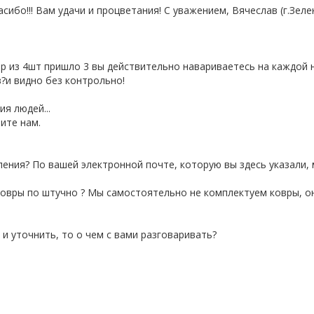
ибо!!! Вам удачи и процветания! С уважением, Вячеслав (г.Зелено
тер из 4шт пришло 3 вы действительно навариваетесь на каждой
?и видно без контрольно!
я людей...
шите нам.
ления? По вашей электронной почте, которую вы здесь указали, 
 ковры по штучно ? Мы самостоятельно не комплектуем ковры, о
 и уточнить, то о чем с вами разговаривать?