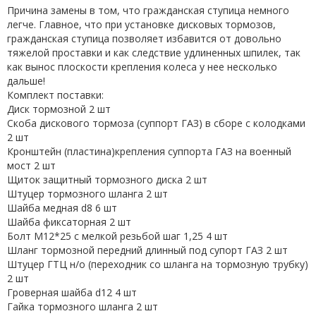
Причина замены в том, что гражданская ступица немного
легче. Главное, что при установке дисковых тормозов,
гражданская ступица позволяет избавится от довольно
тяжелой проставки и как следствие удлиненных шпилек, так
как вынос плоскости крепления колеса у нее несколько
дальше!
Комплект поставки:
Диск тормозной 2 шт
Скоба дискового тормоза (суппорт ГАЗ) в сборе с колодками
2 шт
Кронштейн (пластина)крепления суппорта ГАЗ на военный
мост 2 шт
Щиток защитный тормозного диска 2 шт
Штуцер тормозного шланга 2 шт
Шайба медная d8 6 шт
Шайба фиксаторная 2 шт
Болт М12*25 с мелкой резьбой шаг 1,25 4 шт
Шланг тормозной передний длинный под супорт ГАЗ 2 шт
Штуцер ГТЦ н/о (переходник со шланга на тормозную трубку)
2 шт
Гроверная шайба d12 4 шт
Гайка тормозного шланга 2 шт