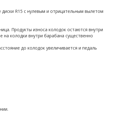
е диски R15 с нулевым и отрицательным вылетом
ница. Продукты износа колодок остаются внутри
ие на колодки внутри барабана существенно
асстояние до колодок увеличивается и педаль
нии.