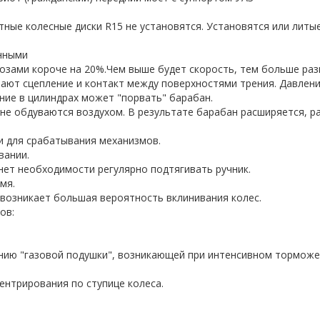
тные колесные диски R15 не установятся. Установятся или литы
нными
озами короче на 20%.Чем выше будет скорость, тем больше раз
шают сцепление и контакт между поверхностями трения. Давлен
ение в цилиндрах может "порвать" барабан.
. не обдуваются воздухом. В результате барабан расширяется, р
и для срабатывания механизмов.
вании.
нет необходимости регулярно подтягивать ручник.
мя.
 возникает большая вероятность вклинивания колес.
ов:
нию "газовой подушки", возникающей при интенсивном торможе
центрирования по ступице колеса.