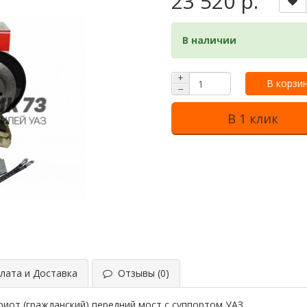
23 520 р.
В наличии
+
В корзи
−
В 1 клик
ата и Доставка
Отзывы (0)
риот (гражданский) передний мост с суппортом УАЗ