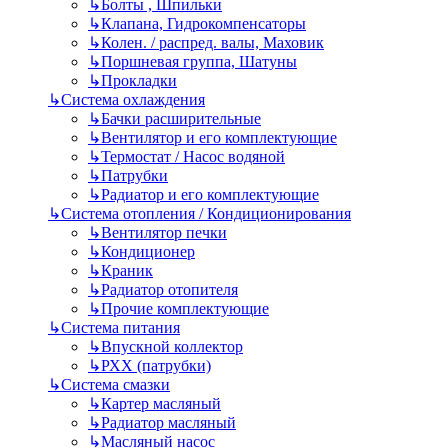
↳
Болты , Шпильки
↳
Клапана, Гидрокомпенсаторы
↳
Колен. / распред. валы, Маховик
↳
Поршневая группа, Шатуны
↳
Прокладки
↳
Система охлаждения
↳
Бачки расширительные
↳
Вентилятор и его комплектующие
↳
Термостат / Насос водяной
↳
Патрубки
↳
Радиатор и его комплектующие
↳
Система отопления / Кондиционирования
↳
Вентилятор печки
↳
Кондиционер
↳
Краник
↳
Радиатор отопителя
↳
Прочие комплектующие
↳
Система питания
↳
Впускной коллектор
↳
РХХ (патрубки)
↳
Система смазки
↳
Картер масляный
↳
Радиатор масляный
↳
Масляный насос