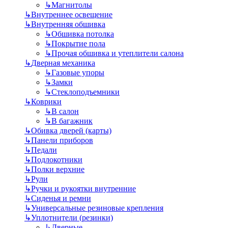
↳
Магнитолы
↳
Внутреннее освещение
↳
Внутренняя обшивка
↳
Обшивка потолка
↳
Покрытие пола
↳
Прочая обшивка и утеплители салона
↳
Дверная механика
↳
Газовые упоры
↳
Замки
↳
Стеклоподъемники
↳
Коврики
↳
В салон
↳
В багажник
↳
Обивка дверей (карты)
↳
Панели приборов
↳
Педали
↳
Подлокотники
↳
Полки верхние
↳
Рули
↳
Ручки и рукоятки внутренние
↳
Сиденья и ремни
↳
Универсальные резиновые крепления
↳
Уплотнители (резинки)
↳
Дверные