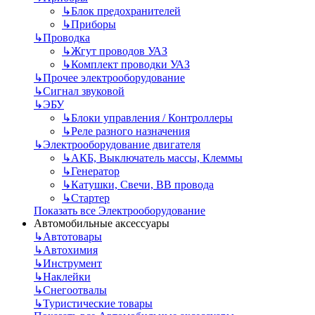
↳
Блок предохранителей
↳
Приборы
↳
Проводка
↳
Жгут проводов УАЗ
↳
Комплект проводки УАЗ
↳
Прочее электрооборудование
↳
Сигнал звуковой
↳
ЭБУ
↳
Блоки управления / Контроллеры
↳
Реле разного назначения
↳
Электрооборудование двигателя
↳
АКБ, Выключатель массы, Клеммы
↳
Генератор
↳
Катушки, Свечи, ВВ провода
↳
Стартер
Показать все Электрооборудование
Автомобильные аксессуары
↳
Автотовары
↳
Автохимия
↳
Инструмент
↳
Наклейки
↳
Снегоотвалы
↳
Туристические товары