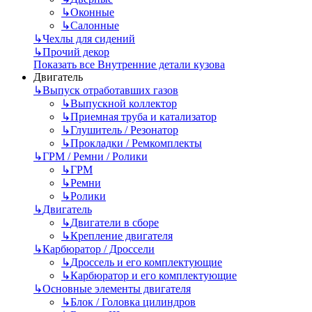
↳
Оконные
↳
Салонные
↳
Чехлы для сидений
↳
Прочий декор
Показать все Внутренние детали кузова
Двигатель
↳
Выпуск отработавших газов
↳
Выпускной коллектор
↳
Приемная труба и катализатор
↳
Глушитель / Резонатор
↳
Прокладки / Ремкомплекты
↳
ГРМ / Ремни / Ролики
↳
ГРМ
↳
Ремни
↳
Ролики
↳
Двигатель
↳
Двигатели в сборе
↳
Крепление двигателя
↳
Карбюратор / Дроссели
↳
Дроссель и его комплектующие
↳
Карбюратор и его комплектующие
↳
Основные элементы двигателя
↳
Блок / Головка цилиндров