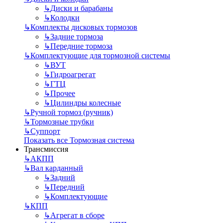
↳
Диски и барабаны
↳
Колодки
↳
Комплекты дисковых тормозов
↳
Задние тормоза
↳
Передние тормоза
↳
Комплектующие для тормозной системы
↳
ВУТ
↳
Гидроагрегат
↳
ГТЦ
↳
Прочее
↳
Цилиндры колесные
↳
Ручной тормоз (ручник)
↳
Тормозные трубки
↳
Суппорт
Показать все Тормозная система
Трансмиссия
↳
АКПП
↳
Вал карданный
↳
Задний
↳
Передний
↳
Комплектующие
↳
КПП
↳
Агрегат в сборе