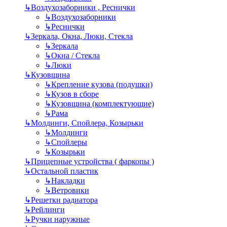
↳
Воздухозаборники , Реснички
↳
Воздухозаборники
↳
Реснички
↳
Зеркала, Окна, Люки, Стекла
↳
Зеркала
↳
Окна / Стекла
↳
Люки
↳
Кузовщина
↳
Крепление кузова (подушки)
↳
Кузов в сборе
↳
Кузовщина (комплектующие)
↳
Рама
↳
Молдинги, Спойлера, Козырьки
↳
Молдинги
↳
Спойлеры
↳
Козырьки
↳
Прицепные устройства ( фаркопы )
↳
Остальной пластик
↳
Накладки
↳
Ветровики
↳
Решетки радиатора
↳
Рейлинги
↳
Ручки наружные