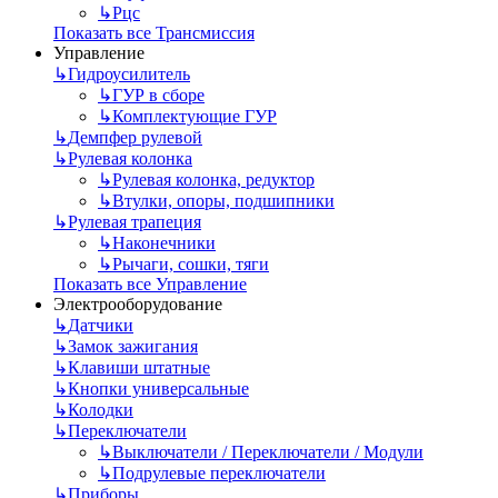
↳
Рцс
Показать все Трансмиссия
Управление
↳
Гидроусилитель
↳
ГУР в сборе
↳
Комплектующие ГУР
↳
Демпфер рулевой
↳
Рулевая колонка
↳
Рулевая колонка, редуктор
↳
Втулки, опоры, подшипники
↳
Рулевая трапеция
↳
Наконечники
↳
Рычаги, сошки, тяги
Показать все Управление
Электрооборудование
↳
Датчики
↳
Замок зажигания
↳
Клавиши штатные
↳
Кнопки универсальные
↳
Колодки
↳
Переключатели
↳
Выключатели / Переключатели / Модули
↳
Подрулевые переключатели
↳
Приборы