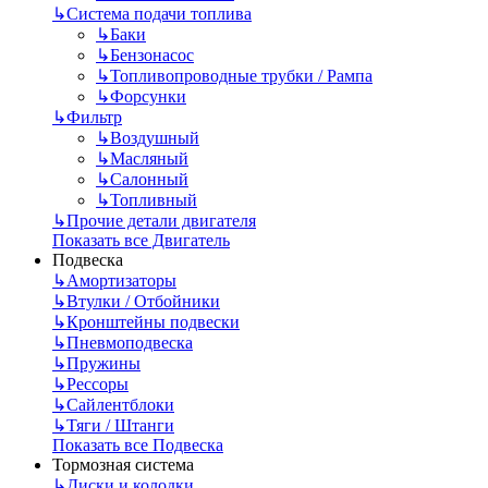
↳
Система подачи топлива
↳
Баки
↳
Бензонасос
↳
Топливопроводные трубки / Рампа
↳
Форсунки
↳
Фильтр
↳
Воздушный
↳
Масляный
↳
Салонный
↳
Топливный
↳
Прочие детали двигателя
Показать все Двигатель
Подвеска
↳
Амортизаторы
↳
Втулки / Отбойники
↳
Кронштейны подвески
↳
Пневмоподвеска
↳
Пружины
↳
Рессоры
↳
Сайлентблоки
↳
Тяги / Штанги
Показать все Подвеска
Тормозная система
↳
Диски и колодки