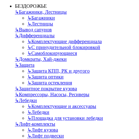
БЕЗДОРОЖЬЕ
↳
Багажники, Лестницы
↳
Багажники
↳
Лестницы
↳
Вывод сапунов
↳
Дифференциалы
↳
Комплектующие дифференциала
↳
С принудительной блокировкой
↳
Самоблокирующиеся
↳
Домкраты, Хай-джеки
↳
Защита
↳
Защита КПП, РК и другого
↳
Защита оптики
↳
Защита остекления
↳
Защитное покрытие кузова
↳
Компрессоры, Насосы, Ресиверы
↳
Лебедки
↳
Комплектующие и аксессуары
↳
Лебедки
↳
Площадка для установки лебедки
↳
Лифт-комплекты
↳
Лифт кузова
↳
Лифт подвески