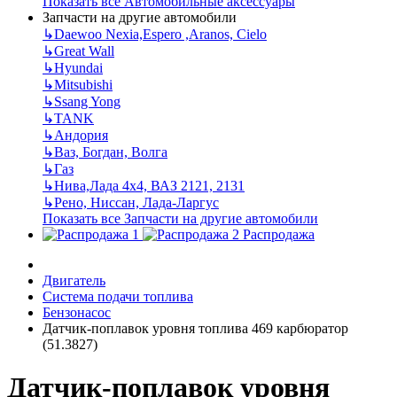
Показать все Автомобильные аксессуары
Запчасти на другие автомобили
↳
Daewoo Nexia,Espero ,Aranos, Cielo
↳
Great Wall
↳
Hyundai
↳
Mitsubishi
↳
Ssang Yong
↳
TANK
↳
Андория
↳
Ваз, Богдан, Волга
↳
Газ
↳
Нива,Лада 4х4, ВАЗ 2121, 2131
↳
Рено, Ниссан, Лада-Ларгус
Показать все Запчасти на другие автомобили
Распродажа
Двигатель
Система подачи топлива
Бензонасос
Датчик-поплавок уровня топлива 469 карбюратор
(51.3827)
Датчик-поплавок уровня