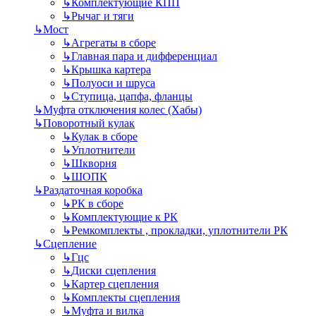
↳
Комплектующие КПП
↳
Рычаг и тяги
↳
Мост
↳
Агрегаты в сборе
↳
Главная пара и дифференциал
↳
Крышка картера
↳
Полуоси и шруса
↳
Ступица, цапфа, фланцы
↳
Муфта отключения колес (Хабы)
↳
Поворотный кулак
↳
Кулак в сборе
↳
Уплотнители
↳
Шкворня
↳
ШОПК
↳
Раздаточная коробка
↳
РК в сборе
↳
Комплектующие к РК
↳
Ремкомплекты , прокладки, уплотнители РК
↳
Сцепление
↳
Гцс
↳
Диски сцепления
↳
Картер сцепления
↳
Комплекты сцепления
↳
Муфта и вилка