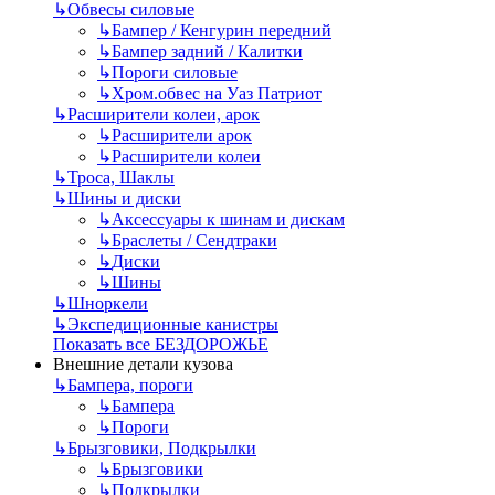
↳
Обвесы силовые
↳
Бампер / Кенгурин передний
↳
Бампер задний / Калитки
↳
Пороги силовые
↳
Хром.обвес на Уаз Патриот
↳
Расширители колеи, арок
↳
Расширители арок
↳
Расширители колеи
↳
Троса, Шаклы
↳
Шины и диски
↳
Аксессуары к шинам и дискам
↳
Браслеты / Сендтраки
↳
Диски
↳
Шины
↳
Шноркели
↳
Экспедиционные канистры
Показать все БЕЗДОРОЖЬЕ
Внешние детали кузова
↳
Бампера, пороги
↳
Бампера
↳
Пороги
↳
Брызговики, Подкрылки
↳
Брызговики
↳
Подкрылки