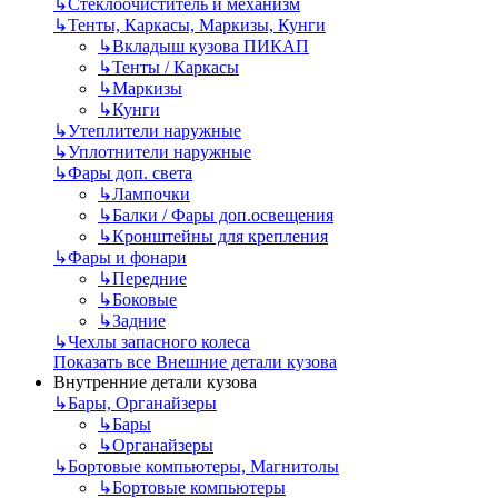
↳
Стеклоочиститель и механизм
↳
Тенты, Каркасы, Маркизы, Кунги
↳
Вкладыш кузова ПИКАП
↳
Тенты / Каркасы
↳
Маркизы
↳
Кунги
↳
Утеплители наружные
↳
Уплотнители наружные
↳
Фары доп. света
↳
Лампочки
↳
Балки / Фары доп.освещения
↳
Кронштейны для крепления
↳
Фары и фонари
↳
Передние
↳
Боковые
↳
Задние
↳
Чехлы запасного колеса
Показать все Внешние детали кузова
Внутренние детали кузова
↳
Бары, Органайзеры
↳
Бары
↳
Органайзеры
↳
Бортовые компьютеры, Магнитолы
↳
Бортовые компьютеры