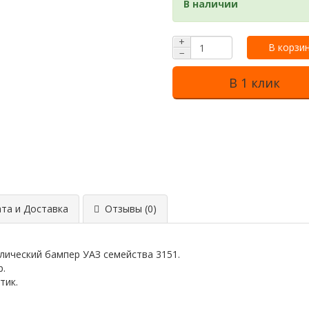
В наличии
+
В корзи
−
В 1 клик
та и Доставка
Отзывы (0)
лический бампер УАЗ семейства 3151.
р.
тик.