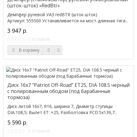
(шток-шток) «RedBtr»
Демпфер рулевой УАЗ redBTR (шток-шток)
Артикул: 555500 Устанавливается на мост-длинная тяга..
3 947 р.
0 отзывов
В корзину
Диск 16х7 "Patriot Off-Road" ET25, DIA 108.5 черный
с полированным ободом (под барабанные
тормоза)
Диск литой 16х7, R16, ширина 7, Диаметр ступицы
DIA:108,5; Вылет ET: +25; Разболтовка PCD:5x139,7..
5 590 р.
0 отзывов