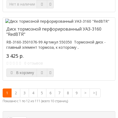
Нет в наличии
Диск тормозной перфорированный УАЗ-3160
"RedBTR"
RB-3160-3501076-99 Артикул 550350 Тормозной диск -
главный элемент тормоза, к которому ..
3 425 р.
0 отзывов
В корзину
1
2
3
4
5
6
7
8
9
>
>|
Показано с 1 по 12 из 111 (всего 10 страниц)