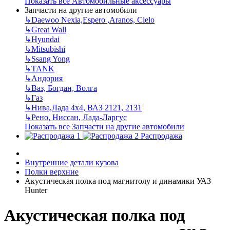
Показать все Автомобильные аксессуары
Запчасти на другие автомобили
↳
Daewoo Nexia,Espero ,Aranos, Cielo
↳
Great Wall
↳
Hyundai
↳
Mitsubishi
↳
Ssang Yong
↳
TANK
↳
Андория
↳
Ваз, Богдан, Волга
↳
Газ
↳
Нива,Лада 4х4, ВАЗ 2121, 2131
↳
Рено, Ниссан, Лада-Ларгус
Показать все Запчасти на другие автомобили
Распродажа
Внутренние детали кузова
Полки верхние
Акустическая полка под магнитолу и динамики УАЗ
Hunter
Акустическая полка под