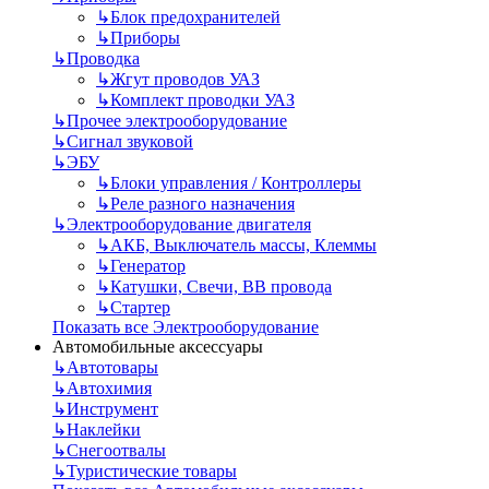
↳
Блок предохранителей
↳
Приборы
↳
Проводка
↳
Жгут проводов УАЗ
↳
Комплект проводки УАЗ
↳
Прочее электрооборудование
↳
Сигнал звуковой
↳
ЭБУ
↳
Блоки управления / Контроллеры
↳
Реле разного назначения
↳
Электрооборудование двигателя
↳
АКБ, Выключатель массы, Клеммы
↳
Генератор
↳
Катушки, Свечи, ВВ провода
↳
Стартер
Показать все Электрооборудование
Автомобильные аксессуары
↳
Автотовары
↳
Автохимия
↳
Инструмент
↳
Наклейки
↳
Снегоотвалы
↳
Туристические товары