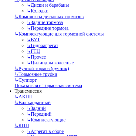
↳
Диски и барабаны
↳
Колодки
↳
Комплекты дисковых тормозов
↳
Задние тормоза
↳
Передние тормоза
↳
Комплектующие для тормозной системы
↳
ВУТ
↳
Гидроагрегат
↳
ГТЦ
↳
Прочее
↳
Цилиндры колесные
↳
Ручной тормоз (ручник)
↳
Тормозные трубки
↳
Суппорт
Показать все Тормозная система
Трансмиссия
↳
АКПП
↳
Вал карданный
↳
Задний
↳
Передний
↳
Комплектующие
↳
КПП
↳
Агрегат в сборе