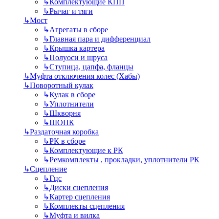
↳
Комплектующие КПП
↳
Рычаг и тяги
↳
Мост
↳
Агрегаты в сборе
↳
Главная пара и дифференциал
↳
Крышка картера
↳
Полуоси и шруса
↳
Ступица, цапфа, фланцы
↳
Муфта отключения колес (Хабы)
↳
Поворотный кулак
↳
Кулак в сборе
↳
Уплотнители
↳
Шкворня
↳
ШОПК
↳
Раздаточная коробка
↳
РК в сборе
↳
Комплектующие к РК
↳
Ремкомплекты , прокладки, уплотнители РК
↳
Сцепление
↳
Гцс
↳
Диски сцепления
↳
Картер сцепления
↳
Комплекты сцепления
↳
Муфта и вилка