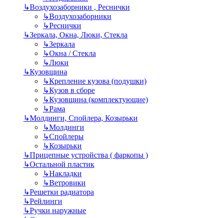
↳
Воздухозаборники , Реснички
↳
Воздухозаборники
↳
Реснички
↳
Зеркала, Окна, Люки, Стекла
↳
Зеркала
↳
Окна / Стекла
↳
Люки
↳
Кузовщина
↳
Крепление кузова (подушки)
↳
Кузов в сборе
↳
Кузовщина (комплектующие)
↳
Рама
↳
Молдинги, Спойлера, Козырьки
↳
Молдинги
↳
Спойлеры
↳
Козырьки
↳
Прицепные устройства ( фаркопы )
↳
Остальной пластик
↳
Накладки
↳
Ветровики
↳
Решетки радиатора
↳
Рейлинги
↳
Ручки наружные