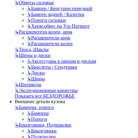
↳
Обвесы силовые
↳
Бампер / Кенгурин передний
↳
Бампер задний / Калитки
↳
Пороги силовые
↳
Хром.обвес на Уаз Патриот
↳
Расширители колеи, арок
↳
Расширители арок
↳
Расширители колеи
↳
Троса, Шаклы
↳
Шины и диски
↳
Аксессуары к шинам и дискам
↳
Браслеты / Сендтраки
↳
Диски
↳
Шины
↳
Шноркели
↳
Экспедиционные канистры
Показать все БЕЗДОРОЖЬЕ
Внешние детали кузова
↳
Бампера, пороги
↳
Бампера
↳
Пороги
↳
Брызговики, Подкрылки
↳
Брызговики
↳
Подкрылки