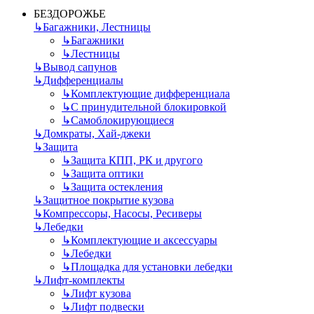
БЕЗДОРОЖЬЕ
↳
Багажники, Лестницы
↳
Багажники
↳
Лестницы
↳
Вывод сапунов
↳
Дифференциалы
↳
Комплектующие дифференциала
↳
С принудительной блокировкой
↳
Самоблокирующиеся
↳
Домкраты, Хай-джеки
↳
Защита
↳
Защита КПП, РК и другого
↳
Защита оптики
↳
Защита остекления
↳
Защитное покрытие кузова
↳
Компрессоры, Насосы, Ресиверы
↳
Лебедки
↳
Комплектующие и аксессуары
↳
Лебедки
↳
Площадка для установки лебедки
↳
Лифт-комплекты
↳
Лифт кузова
↳
Лифт подвески