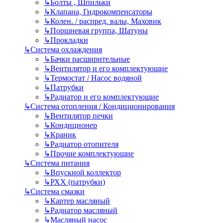
↳
Болты , Шпильки
↳
Клапана, Гидрокомпенсаторы
↳
Колен. / распред. валы, Маховик
↳
Поршневая группа, Шатуны
↳
Прокладки
↳
Система охлаждения
↳
Бачки расширительные
↳
Вентилятор и его комплектующие
↳
Термостат / Насос водяной
↳
Патрубки
↳
Радиатор и его комплектующие
↳
Система отопления / Кондиционирования
↳
Вентилятор печки
↳
Кондиционер
↳
Краник
↳
Радиатор отопителя
↳
Прочие комплектующие
↳
Система питания
↳
Впускной коллектор
↳
РХХ (патрубки)
↳
Система смазки
↳
Картер масляный
↳
Радиатор масляный
↳
Масляный насос