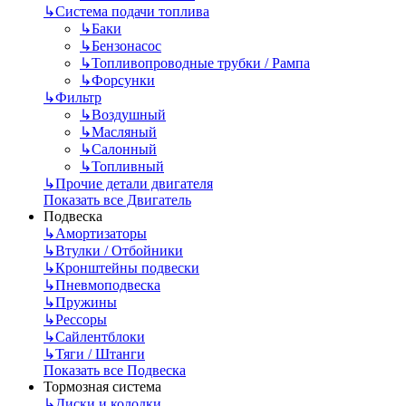
↳
Система подачи топлива
↳
Баки
↳
Бензонасос
↳
Топливопроводные трубки / Рампа
↳
Форсунки
↳
Фильтр
↳
Воздушный
↳
Масляный
↳
Салонный
↳
Топливный
↳
Прочие детали двигателя
Показать все Двигатель
Подвеска
↳
Амортизаторы
↳
Втулки / Отбойники
↳
Кронштейны подвески
↳
Пневмоподвеска
↳
Пружины
↳
Рессоры
↳
Сайлентблоки
↳
Тяги / Штанги
Показать все Подвеска
Тормозная система
↳
Диски и колодки