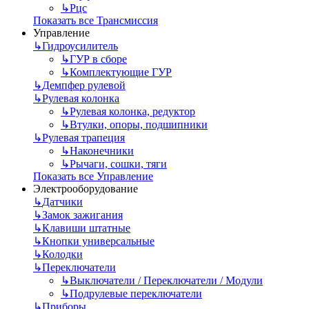
↳
Рцс
Показать все Трансмиссия
Управление
↳
Гидроусилитель
↳
ГУР в сборе
↳
Комплектующие ГУР
↳
Демпфер рулевой
↳
Рулевая колонка
↳
Рулевая колонка, редуктор
↳
Втулки, опоры, подшипники
↳
Рулевая трапеция
↳
Наконечники
↳
Рычаги, сошки, тяги
Показать все Управление
Электрооборудование
↳
Датчики
↳
Замок зажигания
↳
Клавиши штатные
↳
Кнопки универсальные
↳
Колодки
↳
Переключатели
↳
Выключатели / Переключатели / Модули
↳
Подрулевые переключатели
↳
Приборы