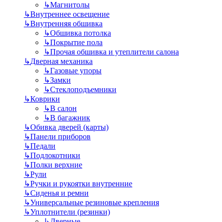
↳
Магнитолы
↳
Внутреннее освещение
↳
Внутренняя обшивка
↳
Обшивка потолка
↳
Покрытие пола
↳
Прочая обшивка и утеплители салона
↳
Дверная механика
↳
Газовые упоры
↳
Замки
↳
Стеклоподъемники
↳
Коврики
↳
В салон
↳
В багажник
↳
Обивка дверей (карты)
↳
Панели приборов
↳
Педали
↳
Подлокотники
↳
Полки верхние
↳
Рули
↳
Ручки и рукоятки внутренние
↳
Сиденья и ремни
↳
Универсальные резиновые крепления
↳
Уплотнители (резинки)
↳
Дверные