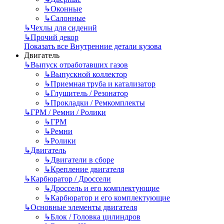
↳
Оконные
↳
Салонные
↳
Чехлы для сидений
↳
Прочий декор
Показать все Внутренние детали кузова
Двигатель
↳
Выпуск отработавших газов
↳
Выпускной коллектор
↳
Приемная труба и катализатор
↳
Глушитель / Резонатор
↳
Прокладки / Ремкомплекты
↳
ГРМ / Ремни / Ролики
↳
ГРМ
↳
Ремни
↳
Ролики
↳
Двигатель
↳
Двигатели в сборе
↳
Крепление двигателя
↳
Карбюратор / Дроссели
↳
Дроссель и его комплектующие
↳
Карбюратор и его комплектующие
↳
Основные элементы двигателя
↳
Блок / Головка цилиндров