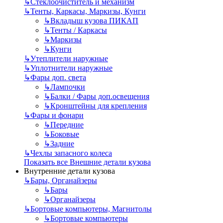
↳
Стеклоочиститель и механизм
↳
Тенты, Каркасы, Маркизы, Кунги
↳
Вкладыш кузова ПИКАП
↳
Тенты / Каркасы
↳
Маркизы
↳
Кунги
↳
Утеплители наружные
↳
Уплотнители наружные
↳
Фары доп. света
↳
Лампочки
↳
Балки / Фары доп.освещения
↳
Кронштейны для крепления
↳
Фары и фонари
↳
Передние
↳
Боковые
↳
Задние
↳
Чехлы запасного колеса
Показать все Внешние детали кузова
Внутренние детали кузова
↳
Бары, Органайзеры
↳
Бары
↳
Органайзеры
↳
Бортовые компьютеры, Магнитолы
↳
Бортовые компьютеры